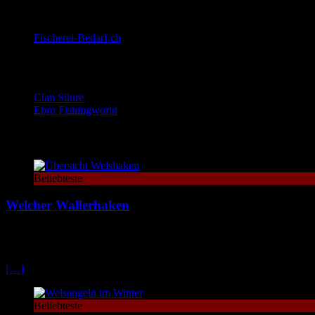
Angelshops:
Fischerei-Bedarf.ch
Wallerseiten:
Clan Silure
Ebro Fishingworld
Die beliebtesten Themen
Beliebteste
Welcher Wallerhaken
Beim Wallerhaken kommt es nicht nur darauf an dass er massiv sind
Fehlbissen.
[…]
Beliebteste