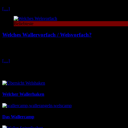
[…]
Beliebteste
Welches Wallervorfach / Welsvorfach?
Welches Wallervorfach brauche ich? Diese Frage stellen sich viele Wa
beachten solltest
[…]
Die beliebtesten Themen
Welcher Wallerhaken
Das Wallercamp