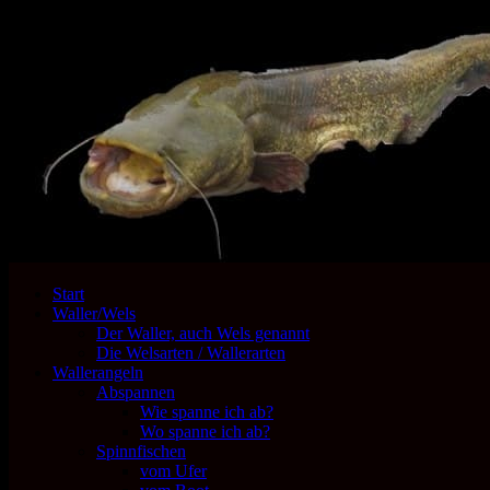
Start
Waller/Wels
Der Waller, auch Wels genannt
Die Welsarten / Wallerarten
Wallerangeln
Abspannen
Wie spanne ich ab?
Wo spanne ich ab?
Spinnfischen
vom Ufer