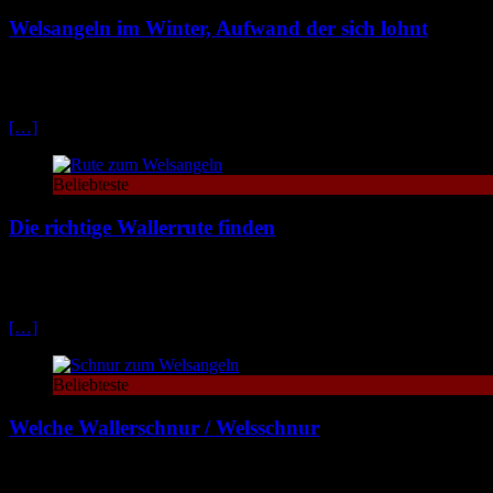
Welsangeln im Winter, Aufwand der sich lohnt
Das Welsangeln im Winter wird häufig stark unterschätzt. Nachdem ich 
seit.
[…]
Beliebteste
Die richtige Wallerrute finden
Welche Wallerrute bzw. Welsrute brauche ich wann und für was? Die
solltest
[…]
Beliebteste
Welche Wallerschnur / Welsschnur
Beim Wallerangeln gibt es eine rießen Auswahlt an Wallerschnüren bz
achten musst, sowie eine Empfehlung guter Wallerschnüre