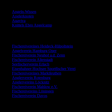
Anglerinformationen:
Angeln-Wissen
Anglerknoten
Auaviva
Knittels Ebro Angelcamp
Angelvereine:
Fischereivereines Heideck-Hilpoltstein
Angelverein Hamburg Oper
Fischereiverein Neuhof a.d. Zenn
Fischereiverein Altenstadt
Seefischerverein Erlach
Eisenbahner Hochsee Sportfischer Verei
Fischereivereines Marktleuthen
Anglerverein Rotenburg
Anglervereins Löcknitz
Fischereiverein Mahlow e.V.
Fischereivereins Löningen
Fischereiverein Davos