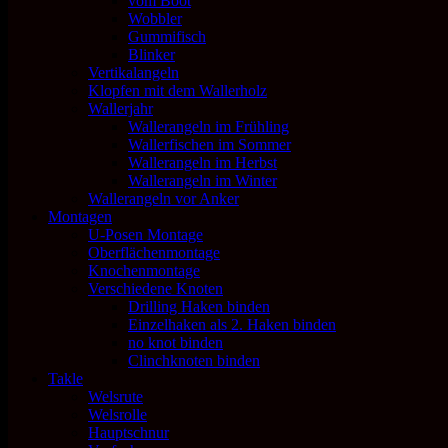
vom Boot
Wobbler
Gummifisch
Blinker
Vertikalangeln
Klopfen mit dem Wallerholz
Wallerjahr
Wallerangeln im Frühling
Wallerfischen im Sommer
Wallerangeln im Herbst
Wallerangeln im Winter
Wallerangeln vor Anker
Montagen
U-Posen Montage
Oberflächenmontage
Knochenmontage
Verschiedene Knoten
Drilling Haken binden
Einzelhaken als 2. Haken binden
no knot binden
Clinchknoten binden
Takle
Welsrute
Welsrolle
Hauptschnur