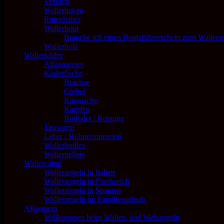
Vorfach
Wallerhaken
Rutenhalter
Wallerboot
Brauche ich einen Bootsführerschein zum Wallera
Wallerholz
Wallerköder
Allgemeines
Köderfische
Brachse
Giebel
Karausche
Karpfen
Rotfeder / Rotauge
Tauwurm
Leber / Hühnerinnereien
Wallerboilies
Wallerpellets
Wallercamp
Wallerangeln in Italien
Wallerangeln in Frankreich
Wallerangeln in Spanien
Wallerangeln im Familienurlaub
Allgemein
Willkommen beim Waller- und Welsangeln