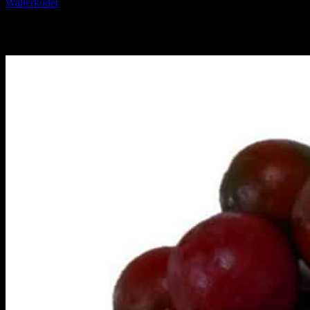
Wallerköder
Wallerboilies bzw. Welsboilies
Wallerboilies bzw. Welsboilies