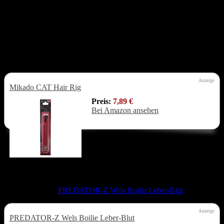
wesentlich von Karpfenangeln mit einer Selbsthakmontage. Ich
fische meist mit Wallerboilies um die 40mm. Diese Größe verwende
ich um zu verhindern, dass kleine Karpfen an den Haken gehen.
Von den Wallerboilies hänge ich 2-3 Stück am Haar auf. Hierfür
verwende ich ein Wallervorfach mit Haar wie das unten abgebildete.
Das selbe Vorfach verwende ich übrigens auch das Angeln mit den
Welspellets.
Anzeige
Mikado CAT Hair Rig
Preis:
7,89 €
Bei Amazon ansehen
Der Einzelboilie
Eine ebenfalls sehr gute Methode ist, nur
mit einem Welsboilie zu angeln. Hierdurch habt ihr auch noch gute
Chance einen großen Karpfen zu fangen. Sehr gute Erfahrungen
habe ich mit den
PREDATOR-Z Wels Boilie Leber-Blut
gemacht.
Anzeige
PREDATOR-Z Wels Boilie Leber-Blut