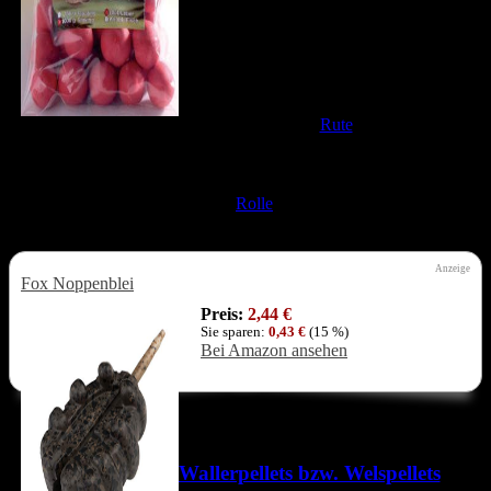
Selbsthakmontage empfiehlt es sich ein Blei
mit mindestens 120 Gramm zu verwendet.
Dies ist wichtig, damit der Selbsthakeffekt
im harten Wallermaul funktioniert.
Nachdem ich die Montage ausgeworfen
habe lege ich meine
Rute
ganz normal auf
meinem Rodpod ab. Dabei ist es wichtig,
dass ihr eine Freilaufrolle verwendet, so dass der Waller nach dem
Biss Schnur nehmen kann. Die Bremseinstellung im Freilauf muss
so fest gewählt werden, dass die
Rolle
bei einer plötzlichen
Unterbrechung der Fluch nicht überläuft.
Anzeige
Fox Noppenblei
Preis:
2,44 €
Sie sparen:
0,43 €
(15 %)
Bei Amazon ansehen
Das könnte für dich interessant
sein
Wallerpellets bzw. Welspellets