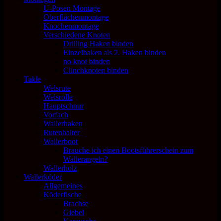
U-Posen Montage
Oberflächenmontage
Knochenmontage
Verschiedene Knoten
Drilling Haken binden
Einzelhaken als 2. Haken binden
no knot binden
Clinchknoten binden
Takle
Welsrute
Welsrolle
Hauptschnur
Vorfach
Wallerhaken
Rutenhalter
Wallerboot
Brauche ich einen Bootsführerschein zum
Wallerangeln?
Wallerholz
Wallerköder
Allgemeines
Köderfische
Brachse
Giebel