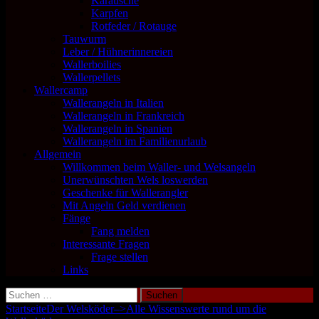
Karausche
Karpfen
Rotfeder / Rotauge
Tauwurm
Leber / Hühnerinnereien
Wallerboilies
Wallerpellets
Wallercamp
Wallerangeln in Italien
Wallerangeln in Frankreich
Wallerangeln in Spanien
Wallerangeln im Familienurlaub
Allgemein
Willkommen beim Waller- und Welsangeln
Unerwünschten Wels loswerden
Geschenke für Wallerangler
Mit Angeln Geld verdienen
Fänge
Fang melden
Interessante Fragen
Frage stellen
Links
Suchen
nach:
Startseite
Der Welsköder–>Alle Wissenswerte rund um die