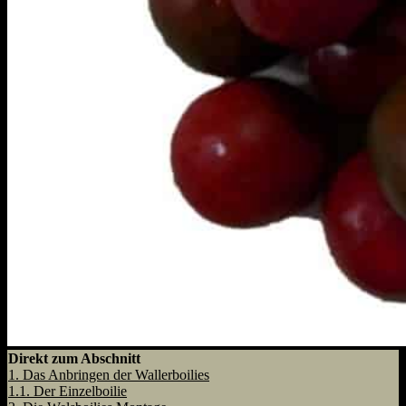
Direkt zum Abschnitt
1.
Das Anbringen der Wallerboilies
1.1.
Der Einzelboilie