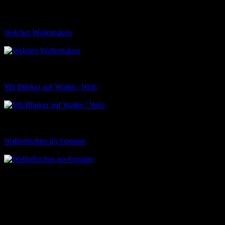
Rutenhalter ist beim Wallerangeln so wichtige, wie bei keiner
anderen einheimischen Fischart. Hier findest du sichere Rutenhalter
sowie wichtige Punkte die du beim Kauf beachten solltest
Welcher Wallerhaken
27
Beim Wallerhaken kommt es nicht nur
darauf an dass er massiv sind. Hier findest du alles wichtige rund um
den Wallerhaken und meine persönliche Hakenempfehlungen sowie
Tipps zur Reduzierung von Fehlbissen.
Mit Blinker auf Waller / Wels
26
Allgemeines zum Wallerblinker Der
Blinker ist wohl der bekannteste Spinnfischköder auf dem Markt
und dass nicht zu unrecht. Er ist einerseits sehr einfach zu führen,
erlaub sehr weite Würfe und ist gleichzeitig noch extrem fängig.…
Wallerfischen im Sommer
26
Die Tage sind lang und heiß, die
Nächte kurz und tropisch warm. Froschrufe und Grillenkonzerte
erfüllen die laue Abenddämmerung. Die Wassertemperaturen
erreichen die 20-Grad-Marke und steigen kontinuierlich weiter.
Entgegen der langläufigen Meinung sind die Waller…
Die Wallerköder