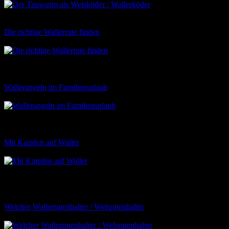
Der Taumwurm ist
einer der bekanntesten Welsköder. Um mit Ihm erfolgreich zu sein,
kommt es auf den richtigen Wurm und dessen Anköderung an.
Die richtige Wallerrute finden
29
Welche Wallerrute bzw. Welsrute
brauche ich wann und für was? Die Auswahl an verschiedenen
Ruten ist nahezu endlos. Hier erfährst du wann du welche Rute
benötigst und was du beim Kauf beachten solltest
Wallerangeln im Familienurlaub
27
Viele Angler träumen davon
einmal in den besten Wallerrevieren zu angeln. Diese Reviere liegen
meist in südlichen Ländern. So wird das Angeln dort lediglich im
Urlaub möglich, da die Anreise meist schon recht viel Zeit…
Mit Karpfen auf Waller
27
Der Karpfen ist nicht nur einer der
beliebtesten Köderfische beim Wallerangeln. Durch seine Aktivität
und Langlebigkeit ist er oftmals auch der Köderfisch, mit dem viele
Rekordwelse gefangen wurden! Warum ist der Karpfen ein so
erfolgreicher…
Welcher Wallerrutenhalter / Welsrutenhalter
27
Der richtige