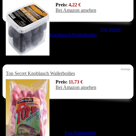
Preis:
4,22 €
Bei Amazon ansehen
Ebenso funktionierten die
Top Secret
Knoblauch Wallerboilies
bei mir auch
schon sehr gut. Es empfiehlt sich hierbei
auch immer etwas von den verwendeten
Wallerboilies in Angelplatznähe
anzufüttern.
Anzeige
Top Secret Knoblauch Wallerboilies
Preis:
11,73 €
Bei Amazon ansehen
Die Welsboilies Montage
Was die Selbsthakmontage angeht, so
verwende ich eine normale Festbleimontage
wie die
Fox Noppenblei
. Bei dieser