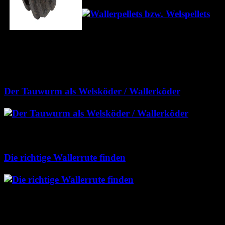
45
Die Wallerpellets sind ein
vielerorts noch unbekannter
Welsköder. Dank ihrer fischhaltigen Inhaltsstoffe
werden sie von den Welsen oftmals gerne gefressen.
Um mit Pellets erfolgreich zu sein ist das Anfüttern
nicht zu unterschätzen.
Der Tauwurm als Welsköder / Wallerköder
31
Der
Taumwurm ist einer der bekanntesten Welsköder.
Um mit Ihm erfolgreich zu sein, kommt es auf den
richtigen Wurm und dessen Anköderung an.
Die richtige Wallerrute finden
29
Welche Wallerrute
bzw. Welsrute brauche ich wann und für was? Die
Auswahl an verschiedenen Ruten ist nahezu endlos.
Hier erfährst du wann du welche Rute benötigst und
was du beim Kauf beachten solltest