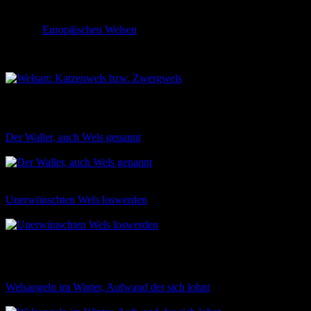
Achtung: dies funktioniert nur bei Katzen bzw. Zwergwelsen, bei
unseren
Europäischen Welsen
ist die Gefahr des Ertrinkens dabei
recht hoch, da dieser Wels bekanntermaßen deutlich größer und
kräftiger ist.
Weitere interessante Themen
Der Waller, auch Wels genannt
39
Der Waller ist der größte
Süßwasserfisch Europas. Er kann eine Größe von über 2,50 Meter
und einem Gewicht von mehr als 100 KG erreichen. Hier findest du
Unerwünschten Wels loswerden
37
Da der Wels, in vielen
Gewässern lediglich durch Besatz, Überschwemmungen oder in
Form von Leichverschleppung vorhanden ist, wird er des öfteren
auch in oftmals unerwarteten Gewässern aufgefunden. Bei solchen
Gewässern kann es sich beispielsweise um…
Welsangeln im Winter, Aufwand der sich lohnt
29