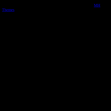
Copyright © 2026 | MH Magazine WordPress Theme von
MH
Themes