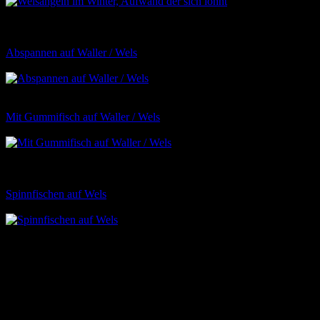
Das Welsangeln im
Winter wird häufig stark unterschätzt. Nachdem ich in den letzten
Wintern oft gezielt und sehr erfolgreich auf Wels gefischt habe,
zeige ich euch hier auf wie auch Ihre im Winter erfolgreich seit.
Abspannen auf Waller / Wels
26
Das Abspannen ist die beliebteste
Art dem Waller nachzustellen. Hier findest du alles was du zum
erfolgreichen Abspannen wissen muss
Mit Gummifisch auf Waller / Wels
26
Der Gummifisch, welcher oft
auch nur als Gufi bezeichnet wird ist ein sehr erfolgreicher
Welsköder. Der Wels Gummifisch sollte nicht zuletzt auch zwecks
seines günstigen Anschaffungspreises in keiner Tackelbox fehlen
Spinnfischen auf Wels
20
Das Spinnfischen ist eine der spannendsten
Methoden um dem Waller nachzustellen. Hierbei ist sind der richtige
Köder sowie der richtige Spot für den Fangerfolg entscheident.
0
0
0