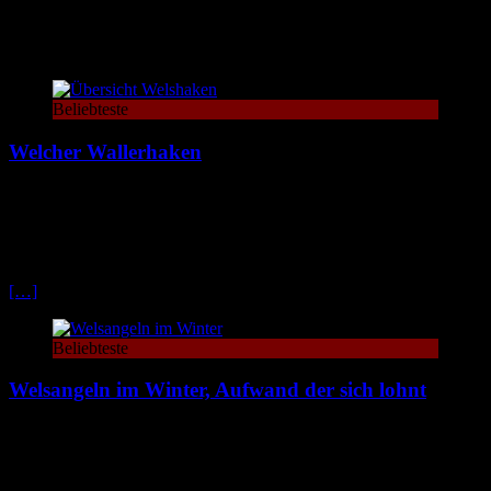
Die beliebtesten Themen
Beliebteste
Welcher Wallerhaken
Beim Wallerhaken kommt es nicht nur darauf an dass er massiv
sind. Hier findest du alles wichtige rund um den Wallerhaken und
meine persönliche Hakenempfehlungen sowie Tipps zur
Reduzierung von Fehlbissen.
[…]
Beliebteste
Welsangeln im Winter, Aufwand der sich lohnt
Das Welsangeln im Winter wird häufig stark unterschätzt. Nachdem
ich in den letzten Wintern oft gezielt und sehr erfolgreich auf Wels
gefischt habe, zeige ich euch hier auf wie auch Ihre im Winter