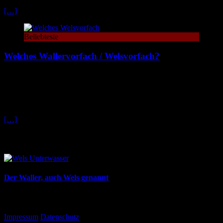
[…]
Beliebteste
Welches Wallervorfach / Welsvorfach?
Welches Wallervorfach brauche ich? Diese Frage stellen sich viele
Wallerangler. Hier findest du eine Übersicht über die verschiedenen
Materialien und Vorfächer, sowie wichtige Punkte die da beim Kauf
beachten solltest
[…]
Der Waller
Der Waller, auch Wels genannt
Interessantes
Impressum
Datenschutz