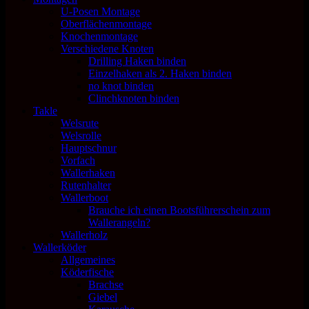
U-Posen Montage
Oberflächenmontage
Knochenmontage
Verschiedene Knoten
Drilling Haken binden
Einzelhaken als 2. Haken binden
no knot binden
Clinchknoten binden
Takle
Welsrute
Welsrolle
Hauptschnur
Vorfach
Wallerhaken
Rutenhalter
Wallerboot
Brauche ich einen Bootsführerschein zum
Wallerangeln?
Wallerholz
Wallerköder
Allgemeines
Köderfische
Brachse
Giebel