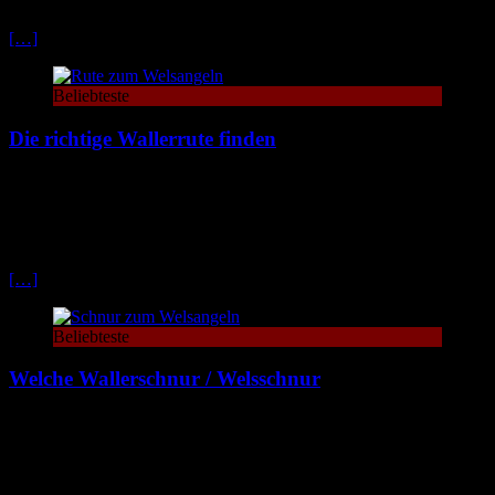
erfolgreich seit.
[…]
Beliebteste
Die richtige Wallerrute finden
Welche Wallerrute bzw. Welsrute brauche ich wann und für was?
Die Auswahl an verschiedenen Ruten ist nahezu endlos. Hier
erfährst du wann du welche Rute benötigst und was du beim Kauf
beachten solltest
[…]
Beliebteste
Welche Wallerschnur / Welsschnur
Beim Wallerangeln gibt es eine rießen Auswahlt an Wallerschnüren
bzw. Welsschnüren. Um frustfrei Angeln zu können kommt es
jedoch auf die richtige Schnur an. Hier findest du alles auf was du
wirklich achten musst, sowie eine Empfehlung guter Wallerschnüre