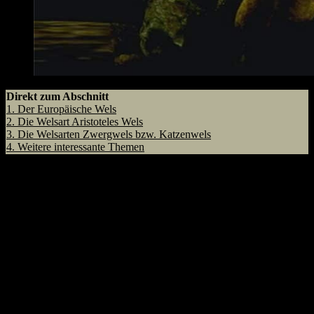
Direkt zum Abschnitt
1.
Der Europäische Wels
2.
Die Welsart Aristoteles Wels
3.
Die Welsarten Zwergwels bzw. Katzenwels
4.
Weitere interessante Themen
Der europäische Wels ist die Welsart, welche den meisten Anglern
bekannt ist. Neben Ihr würde ich euch gerne auch die weniger
bekannten Welsarten des Aristoteleswels sowie des Katzenwels
vorstellen.
Der Europäische Wels
Im Vergleich zu den anderen Welsarten ist der europäische Wels bei
uns mit Abstand am bekanntesten. Diesen treffen wir in unseren
Seen und Flüssen in Deutschland, Italien, Spanien und Frankreich
sowie auch in vielen anderen Ländern an.