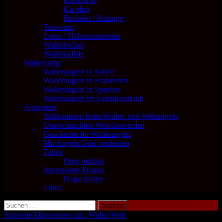
Karausche
Karpfen
Rotfeder / Rotauge
Tauwurm
Leber / Hühnerinnereien
Wallerboilies
Wallerpellets
Wallercamp
Wallerangeln in Italien
Wallerangeln in Frankreich
Wallerangeln in Spanien
Wallerangeln im Familienurlaub
Allgemein
Willkommen beim Waller- und Welsangeln
Unerwünschten Wels loswerden
Geschenke für Wallerangler
Mit Angeln Geld verdienen
Fänge
Fang melden
Interessante Fragen
Frage stellen
Links
Suchen
nach:
Startseite
Allgemeines zum Waller/Wels
Die Welsarten / Wallerarten