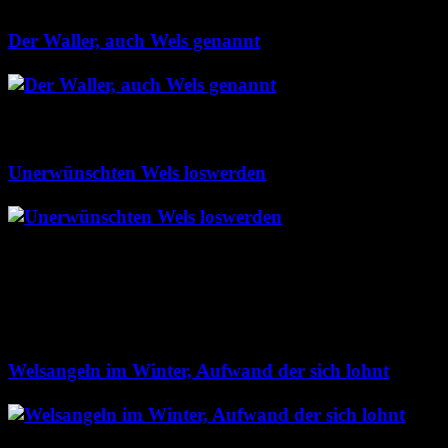
Das könnte für dich interessant sein
Der Waller, auch Wels genannt
39
Der Waller ist der
größte Süßwasserfisch Europas. Er kann eine Größe
von über 2,50 Meter und einem Gewicht von mehr
als 100 KG erreichen. Hier findest du
Unerwünschten Wels loswerden
37
Da der Wels, in
vielen Gewässern lediglich durch Besatz,
Überschwemmungen oder in Form von
Leichverschleppung vorhanden ist, wird er des
öfteren auch in oftmals unerwarteten Gewässern
aufgefunden. Bei solchen Gewässern kann es sich
beispielsweise um…
Welsangeln im Winter, Aufwand der sich lohnt
29
Das
Welsangeln im Winter wird häufig stark