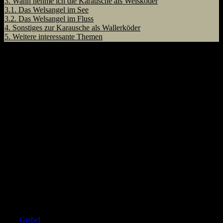
3.
Wann nehme ich die Karausche als Welsköder
3.1.
Das Welsangel im See
3.2.
Das Welsangel im Fluss
4.
Sonstiges zur Karausche als Wallerköder
5.
Weitere interessante Themen
Eigenschaften der Karausche (Carassius
carassius)
Rücken olivgrün gefärbt, auch bläulich schimmernd
Bauch gelblich bis grün
Jungfische: schwarzer Fleck an der Schwanzflossenwurzel
leicht nach außen gebogener Rand der Rückenflosse
max.50 cm lang und bis 3kg schwer.
Schonzeit und Schonmaß Bundeslandabhängig
Allgemeines zur Karausche als
Wallerköder
Die Karausche ist ein karpfenähnlicher Weißfisch, welcher sehr
häufig als Welsköder eingesetzt wird. Es besteht allerdings eine
Ähnlichkeit und somit auch eine hohe Verwechslungsgefahr mit
dem
Giebel
.