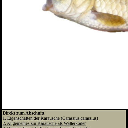
Direkt zum Abschnitt
1.
Eigenschaften der Karausche (Carassius carassius)
2.
Allgemeines zur Karausche als Wallerköder