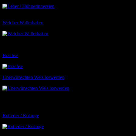
30
Die Leber und die Hühnerinnereien sind
ein oftmals zu unrecht unterschätzter Welsköder. Hier erfährst du
wie du mit diesen Köder am besten fängst.
Welcher Wallerhaken
30
Beim Wallerhaken kommt es nicht nur
darauf an dass er massiv sind. Hier findest du alles wichtige rund um
den Wallerhaken und meine persönliche Hakenempfehlungen sowie
Tipps zur Reduzierung von Fehlbissen.
Brachse
29
Die Brachse, welche in nahezu allen Gewässern
vorkommt ist nicht zuletzt deshalb ein sehr beliebter Wallerköder.
Unerwünschten Wels loswerden
29
Da der Wels, in vielen
Gewässern lediglich durch Besatz, Überschwemmungen oder in
Form von Leichverschleppung vorhanden ist, wird er des öfteren
auch in oftmals unerwarteten Gewässern aufgefunden. Bei solchen
Gewässern kann es sich beispielsweise um…
Rotfeder / Rotauge
26
Bei gutem Rotfedern und das Rotaugen
Bestand kann dieser Köderfisch zu einem super Welsköder werden.