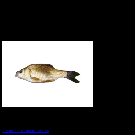
Bei der Karausche kann es, bedingt durch das dichte
Schuppenkleid, vorkommen, dass die Haken nicht richtig sitzen.
Hier sollte sehr genau gearbeitet werden. Es hilft auch den Haken
eine Nummer größer zu wählen.
Wichtig ist allerdings, dass eure Haken sicher sitzen und ihr sie nach
der Anköderung mit einem Gummi nochmal sichert.
Weitere interessante Themen
Leber / Hühnerinnereien