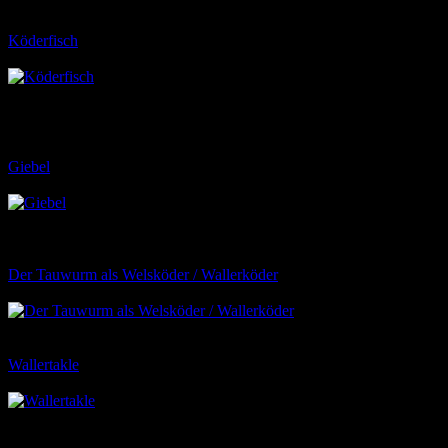
Durch das tägliche Verspeisen dieser Fische schöpfen die Waller
oftmals weniger Verdacht.
Köderfisch
26
Ihr wollt den großen Waller erwischen, dann ist das
Angeln mit dem Köderfisch (neben dem Spinnfischen und
Vertikalangeln) die beste Möglichkeit, den Waller von eurem Haken
zu überzeugen. Da Köderfische die Hauptnahrung der Waller sind,
…
Giebel
23
Der Giebel, welcher die Wildform des Goldfisches kann
ein echter Top Wallerköder sein. Ob ihr mit ihm jedoch Erfolg habt,
hängt sehr stark davon ab welche Köderfische in eurem Gewässer
vorkommen
Der Tauwurm als Welsköder / Wallerköder
23
Der Taumwurm ist
einer der bekanntesten Welsköder. Um mit Ihm erfolgreich zu sein,
kommt es auf den richtigen Wurm und dessen Anköderung an.
Wallertakle
23
Beim Takle sollte, insbesondere beim Wallerangeln,
keine Kompromisse eigegangen werden. Oftmals bekomme ich mit,
wie sich gerade Walleranfänger mit stabilerer Hecht- oder gar