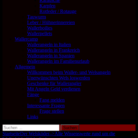
Karausche
Karpfen
Rotfeder / Rotauge
Tauwurm
Leber / Hühnerinnereien
Wallerboilies
Wallerpellets
Wallercamp
Wallerangeln in Italien
Wallerangeln in Frankreich
Wallerangeln in Spanien
Wallerangeln im Familienurlaub
Allgemein
Willkommen beim Waller- und Welsangeln
Unerwünschten Wels loswerden
Geschenke für Wallerangler
Mit Angeln Geld verdienen
Fänge
Fang melden
Interessante Fragen
Frage stellen
Links
Suchen
nach:
Startseite
Der Welsköder–>Alle Wissenswerte rund um die