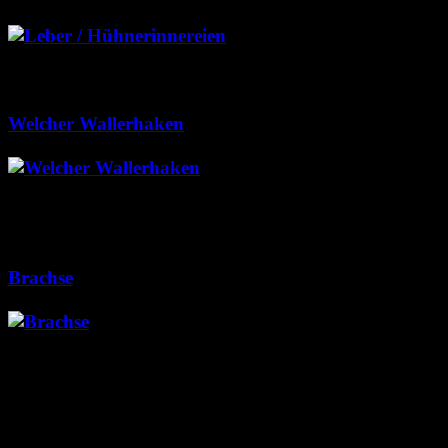
30
Die Leber und die
Hühnerinnereien sind ein oftmals zu unrecht
unterschätzter Welsköder. Hier erfährst du wie du
mit diesen Köder am besten fängst.
Welcher Wallerhaken
30
Beim Wallerhaken kommt es
nicht nur darauf an dass er massiv sind. Hier findest
du alles wichtige rund um den Wallerhaken und
meine persönliche Hakenempfehlungen sowie Tipps
zur Reduzierung von Fehlbissen.
Brachse
29
Die Brachse, welche in nahezu allen
Gewässern vorkommt ist nicht zuletzt deshalb ein
sehr beliebter Wallerköder.
Sonstiges zur Karausche als Wallerköder