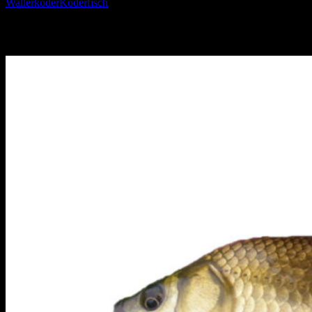
Wallerköder
Köderfisch
Karausche
Karausche