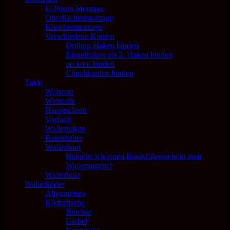
U-Posen Montage
Oberflächenmontage
Knochenmontage
Verschiedene Knoten
Drilling Haken binden
Einzelhaken als 2. Haken binden
no knot binden
Clinchknoten binden
Takle
Welsrute
Welsrolle
Hauptschnur
Vorfach
Wallerhaken
Rutenhalter
Wallerboot
Brauche ich einen Bootsführerschein zum
Wallerangeln?
Wallerholz
Wallerköder
Allgemeines
Köderfische
Brachse
Giebel